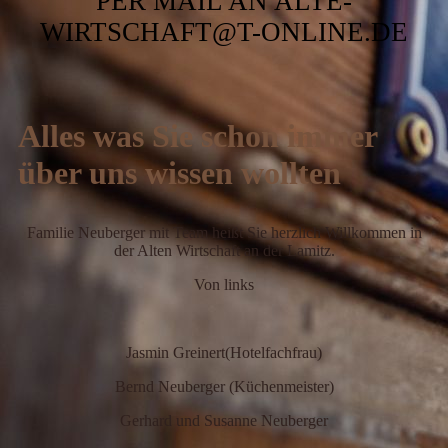
PER MAIL AN ALTE-
WIRTSCHAFT@T-ONLINE.DE
Alles was Sie schon immer
über uns wissen wollten
Familie Neuberger mit Team heißt Sie herzlich Willkommen in
der Alten Wirtschaft an der Lamitz.
Von links
Jasmin Greinert(Hotelfachfrau)
Bernd Neuberger (Küchenmeister)
Gerhard und Susanne Neuberger