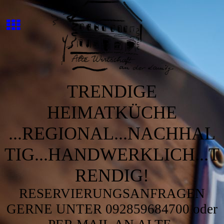
TRENDIGE
HEIMATKÜCHE
...REGIONAL...NACHHAL
TIG...HANDWERKLICH...T
RENDIG!
RESERVIERUNGSANFRAGEN
GERNE UNTER 092859684700 oder