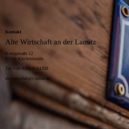
Kontakt
Alte Wirtschaft an der Lamitz
Königstraße 12
95158 Kirchenlamitz
Tel: +49 9285 968470
0
alte-wirtschaft@t-online.de